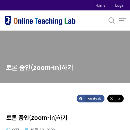
바
Home
Login
로
가
기
메
뉴
토론 줌인(zoom-in)하기
Facebook
X
토론 줌인(zoom-in)하기
OTL
10월 13, 2020